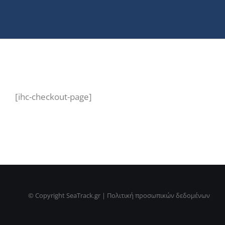
[ihc-checkout-page]
© Copyright SeaTrack.gr
|
Πολιτική προσωπικών δεδομένων