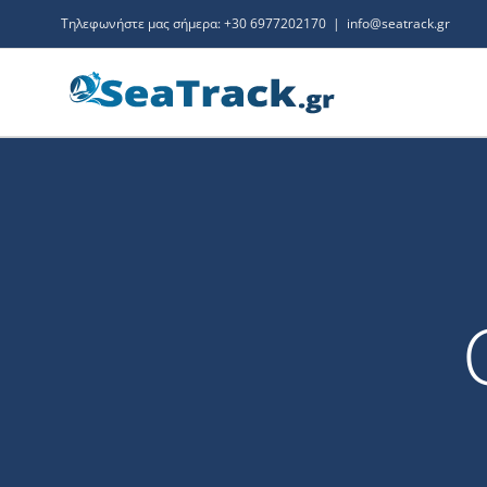
Μετάβαση
Τηλεφωνήστε μας σήμερα:
+30 6977202170
|
info@seatrack.gr
στο
περιεχόμενο